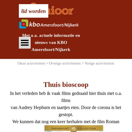
Ga naar de inhoud
lid worden
Met o.a. actuele informatie en
Menu overslaan
nieuws
van KBO
Amersfoort/Nijkerk
Onze activiteiten > Overige activiteiten > Vorige activiteiten
Thuis bioscoop
In het verleden heb ik vaak films gedraaid hier thuis met o.a.
films
van Audrey Hepburn en taartjes eten. Door de corona is het
gestopt.
We kunnen dat nog een keer herhalen met de film Roman